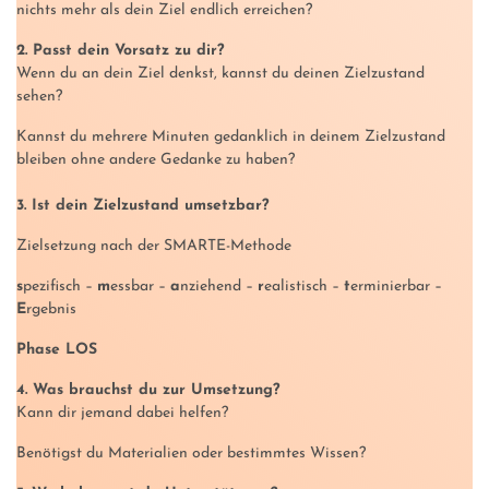
nichts mehr als dein Ziel endlich erreichen?
2. Passt dein Vorsatz zu dir?
Wenn du an dein Ziel denkst, kannst du deinen Zielzustand
sehen?
Kannst du mehrere Minuten gedanklich in deinem Zielzustand
bleiben ohne andere Gedanke zu haben?
3. Ist dein Zielzustand umsetzbar?
Zielsetzung nach der SMARTE-Methode
s
pezifisch –
m
essbar –
a
nziehend –
r
ealistisch –
t
erminierbar –
E
rgebnis
Phase LOS
4. Was brauchst du zur Umsetzung?
Kann dir jemand dabei helfen?
Benötigst du Materialien oder bestimmtes Wissen?